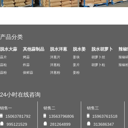
产品分类
脱水大蒜
其他蒜制品
脱水洋葱
脱水姜
脱水胡萝卜
辣椒
蒜片
烤蒜
洋葱片
姜块
胡萝卜丝
辣椒
蒜粒
炸蒜
洋葱粒
姜片
胡萝卜粒
辣椒
蒜粉
保鲜蒜
洋葱粉
姜粉
24小时在线咨询
销售一
销售二
销售三
15063781792
13563796806
15963761518
995121529
281264899
313686347