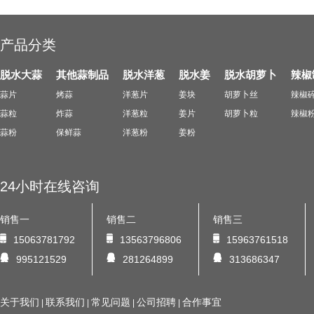
产品分类
脱水大蒜
其他蒜制品
脱水洋葱
脱水姜
脱水胡萝卜
辣椒
蒜片
烤蒜
洋葱片
姜块
胡萝卜丝
辣椒
蒜粒
炸蒜
洋葱粒
姜片
胡萝卜粒
辣椒
蒜粉
保鲜蒜
洋葱粉
姜粉
24小时在线咨询
销售一
销售二
销售三
15063781792
13563796806
15963761518
995121529
281264899
313686347
关于我们
联系我们
常见问题
公司招聘
合作事宜
|
|
|
|