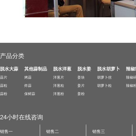
产品分类
脱水大蒜
其他蒜制品
脱水洋葱
脱水姜
脱水胡萝卜
辣椒
蒜片
烤蒜
洋葱片
姜块
胡萝卜丝
辣椒
蒜粒
炸蒜
洋葱粒
姜片
胡萝卜粒
辣椒
蒜粉
保鲜蒜
洋葱粉
姜粉
24小时在线咨询
销售一
销售二
销售三